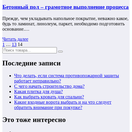
Бетонный пол – грамотное выполнение процесса
Прежде, чем укладывать напольное покрытие, неважно какое,
будь то ламинат, линолеум, паркет, необходимо подготовить
основание.…
Читать далее
Навигация
1
…
13
14
по
записям
Последние записи
Что делать, если система противопожарной защиты
работает неправильно?
С чего начать строительство дома?
Какая плитка для душа?
Как выбрать кровать для спальни?
Какие входные ворота выбрать и на что следует
обратить внимание при покупке?
Это тоже интересно