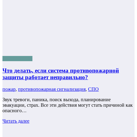
строительство
Что делать, если система противопожарной
защиты работает неправильно?
пожар
,
противопожарная сигнализация
,
СПО
Звук тревоги, паника, поиск выхода, планирование
эвакуации, страх. Все эти действия могут стать причиной как
опасного…
Читать далее