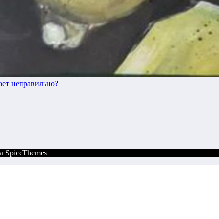
ает неправильно?
на
SpiceThemes