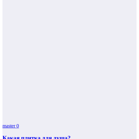
master
0
Какая плитка для душа?