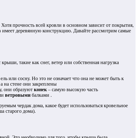
 Хотя прочность всей кровли в основном зависит от покрытия,
ов имеет деревянную конструкцию. Давайте рассмотрим самые
с крыши, такие как снег, ветер или собственная нагрузка
 или сосну. Но это не означает что она не может быть к
а на стене они закреплены
у, они образуют
конек
– самую высокую часть
ыми
ветровыми
балками .
руемым чердак дома, какое будет использоваться кровельное
а старого дома).
вкой. Это необходимо для того, чтобы крыша была