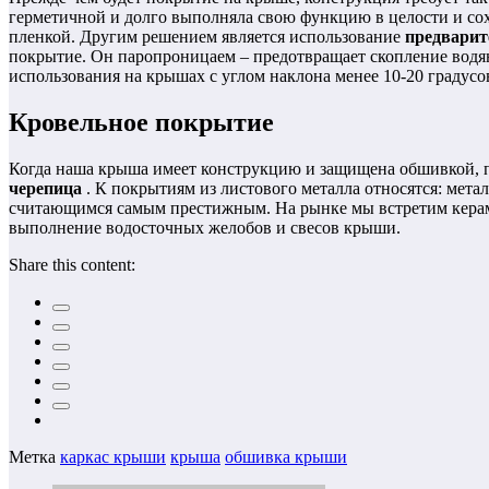
герметичной и долго выполняла свою функцию в целости и с
пленкой. Другим решением является использование
предвари
покрытие. Он паропроницаем – предотвращает скопление водяно
использования на крышах с углом наклона менее 10-20 градусо
Кровельное покрытие
Когда наша крыша имеет конструкцию и защищена обшивкой, 
черепица
. К покрытиям из листового металла относятся: метал
считающимся самым престижным. На рынке мы встретим керам
выполнение водосточных желобов и свесов крыши.
Share this content:
Метка
каркас крыши
крыша
обшивка крыши