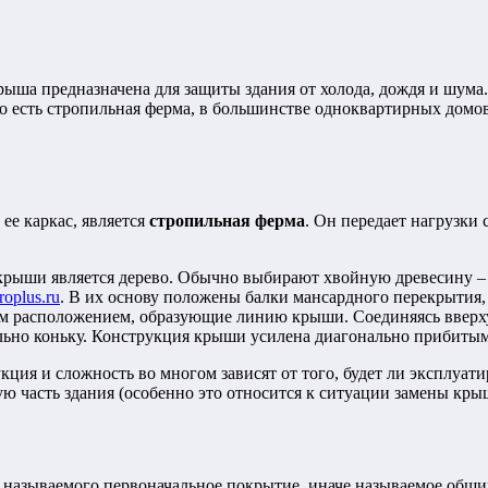
ыша предназначена для защиты здания от холода, дождя и шума.
 то есть стропильная ферма, в большинстве одноквартирных дом
ее каркас, является
стропильная ферма
. Он передает нагрузки 
ши является дерево. Обычно выбирают хвойную древесину – ель
roplus.ru
. В их основу положены балки мансардного перекрытия, 
ым расположением, образующие линию крыши. Соединяясь вверх
льно коньку. Конструкция крыши усилена диагонально прибит
ия и сложность во многом зависят от того, будет ли эксплуати
 часть здания (особенно это относится к ситуации замены крыш
к называемого первоначальное покрытие, иначе называемое обши