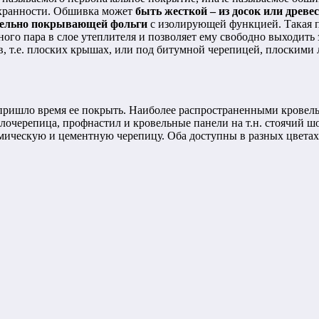
охранности. Обшивка может
быть жесткой – из досок или древ
тельно покрывающей фольги
с изолирующей функцией. Такая п
го пара в слое утеплителя и позволяет ему свободно выходить 
в, т.е. плоских крышах, или под битумной черепицей, плоскими
пришло время ее покрыть. Наиболее распространенными крове
лочерепица, профнастил и кровельные панели на т.н. стоячий шо
ическую и цементную черепицу. Оба доступны в разных цветах