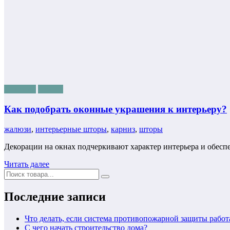
полезное
ремонт
Как подобрать оконные украшения к интерьеру?
жалюзи
,
интерьерные шторы
,
карниз
,
шторы
Декорации на окнах подчеркивают характер интерьера и обе
Читать далее
Последние записи
Что делать, если система противопожарной защиты работ
С чего начать строительство дома?