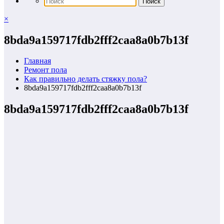
×
8bda9a159717fdb2fff2caa8a0b7b13f
Главная
Ремонт пола
Как правильно делать стяжку пола?
8bda9a159717fdb2fff2caa8a0b7b13f
8bda9a159717fdb2fff2caa8a0b7b13f