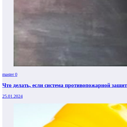
master
0
Что делать, если система противопожарной защи
25.01.2024