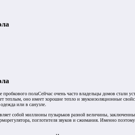
ола
ола
Сейчас очень часто владельцы домов стали ус
дет теплым, оно имеет хорошие тепло и звукоизоляционные свой
 одежда или в санузле.
авляет собой миллионы пузырьков разной величины, заключенны
ерморегулятора, поглотителя звуков и сжимания. Именно поэтом