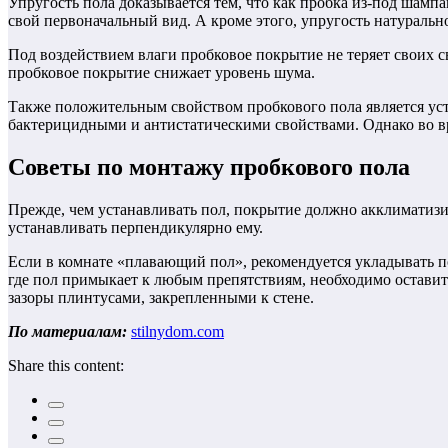
Упругость пола доказывается тем, что как пробка из-под шамп
свой первоначальный вид. А кроме этого, упругость натураль
Под воздействием влаги пробковое покрытие не теряет своих 
пробковое покрытие снижает уровень шума.
Также положительным свойством пробкового пола является ус
бактерицидными и антистатическими свойствами. Однако во в
Советы по монтажу пробкового пола
Прежде, чем устанавливать пол, покрытие должно акклиматизир
устанавливать перпендикулярно ему.
Если в комнате «плавающий пол», рекомендуется укладывать п
где пол примыкает к любым препятствиям, необходимо оставит
зазоры плинтусами, закрепленными к стене.
По материалам:
stilnydom.com
Share this content: