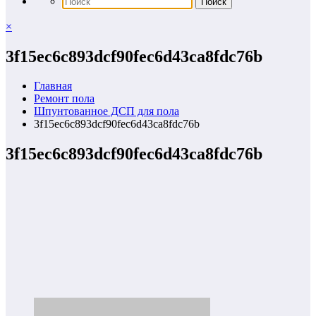
×
3f15ec6c893dcf90fec6d43ca8fdc76b
Главная
Ремонт пола
Шпунтованное ДСП для пола
3f15ec6c893dcf90fec6d43ca8fdc76b
3f15ec6c893dcf90fec6d43ca8fdc76b