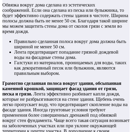
Обвязка вокруг дома сделана из эстетических
соображений. Если она сделана из песка или булыжника, то
будет эффективно содержать стены здания в чистоте. Ширина
полосы должна быть не менее 50 см. Благодаря такой ширине
мы можем защитить стены дома от сколов грязи с земли во
время дождя.
Правильно сделанная полоса вокруг дома должна быть
шириной не менее 50 см.
Лента предотвращает попадание грязной дождевой
воды на фасадные стены дома.
Галстуки из материалов, проницаемых для воды, таких
как декоративный песок или булыжник, являются
правильным выбором.
Грамотно сделанная полоса вокруг здания, обсыпанная
каменной крошкой, защищает фасад здания от грязи,
песка и грязи.
Лента эффективно разбивает капли дождя,
которые не разбрызгиваются на стене здания. Щебень очень
легко пропускает воду, что предотвращает скопление воды на
фасаде здания. Иногда грунтовые условия требуют
применения более совершенных дренажей под обвязкой
вокруг стен фундамента. Чаще всего такая ситуация возникает
на заболоченных участках или при уклоне окружающей
территории к центру участка. В дополнение к своим