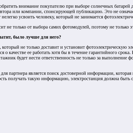
 обратить внимание покупателю при выборе солнечных батарей д
втора или компании, спонсирующей публикацию. Это не означает
ет нелегко усвоить человеку, который не занимается фотоэлектри
ит не только от выбора самих фотомодулей, поэтому не только 
платит, было лучше для него?
 который не только доставит и установит фотоэлектрическую эл
я о качестве ее работать хотя бы в течение гарантийного срока.
ажник будет нести ответственность не только за выполнение фот
 для партнера является поиск достоверной информации, которая
ость получать такую ​​информацию, электростанция должна быт